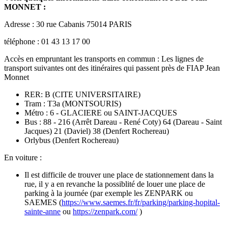
MONNET :
Adresse : 30 rue Cabanis 75014 PARIS
téléphone : 01 43 13 17 00
Accès en empruntant les transports en commun : Les lignes de
transport suivantes ont des itinéraires qui passent près de FIAP Jean
Monnet
RER: B (CITE UNIVERSITAIRE)
Tram : T3a (MONTSOURIS)
Métro : 6 - GLACIERE ou SAINT-JACQUES
Bus : 88 - 216 (Arrêt Dareau - René Coty) 64 (Dareau - Saint
Jacques) 21 (Daviel) 38 (Denfert Rochereau)
Orlybus (Denfert Rochereau)
En voiture :
Il est difficile de trouver une place de stationnement dans la
rue, il y a en revanche la possiblité de louer une place de
parking à la journée (par exemple les ZENPARK ou
SAEMES (
https://www.saemes.fr/fr/parking/parking-hopital-
sainte-anne
ou
https://zenpark.com/
)