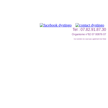
Tel : 07.82.91.87.30
Organisme n°82 07 00876 07
Ce numéro ne vaut pas agrément de l'état