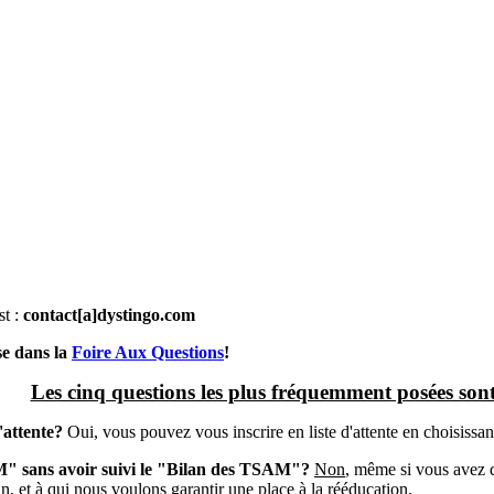
t :
contact[a]dystingo.com
se dans la
Foire Aux Questions
!
Les cinq questions les plus fréquemment posées sont
'attente?
Oui, vous pouvez vous inscrire en liste d'attente en choisissant
AM" sans avoir suivi le "Bilan des TSAM"?
Non
, même si vous avez d
an, et à qui nous voulons garantir une place à la rééducation.