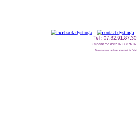
Tel : 07.82.91.87.30
Organisme n°82 07 00876 07
Ce numéro ne vaut pas agrément de l'état