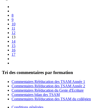
8
9
10
11
12
13
14
15
16
17
Tri des commentaires par formation
Commentaires Rééducation des TSAM Année 1
Commentaires Rééducation des TSAM Année 2
Commentaires Rééducation du Geste d'Ecriture
Commentaires bilan des TSAM
Commentaires Rééducation des TSAM du collégien
Conditions générales