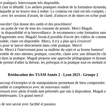
t pratique). Intervenante très disponible.
st clair et détaillé. Les ateliers pratiques rendent de la formation dyn
aquelle je ne trouve rien à redire. Le contenu est clair est très complet
s avec les sessions d'avant, de clarté, d'astuces et de mises en scène pr
concrète! Qui donne des outils et des procédures!
un point de vue de tous les courants de pensée. Merci Magali.
ta disponibilité et ta bienveillance. Je recommence cette formation sans 
d'apprendre avec Magali! Serait-il possible d'avoir des vidéos de commen
sible, claire est disponible. Merci, il n'y a plus qu'à s'exercer!
 pour se lancer directement dans cette pratique. Merci!
ée. Merci à l'intervenant pour sa maîtrise du sujet et sa bonne humeur!
semble de mes attentes; pratique, concrète, claire avec une démarche cli
nt dans la pratique. Magali propose une approche pédagogique et dynam
e permet d'allier la théorie, les prérequis et la pratique tout en mettant e
Rééducation des TSAM Année 2 - Lyon 2023 - Groupe 2
Beaucoup d'exemples et de manipulations permettant de bien comprendre
fluidité et compétences avec de nouveaux outils!
sort avec plein d'outils tant présentés que mis à disposition. Magali est 
t intéressants. Un grand merci!
e son savoir avec facilité et passion.