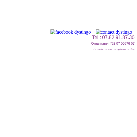
Tel : 07.82.91.87.30
Organisme n°82 07 00876 07
Ce numéro ne vaut pas agrément de l'état