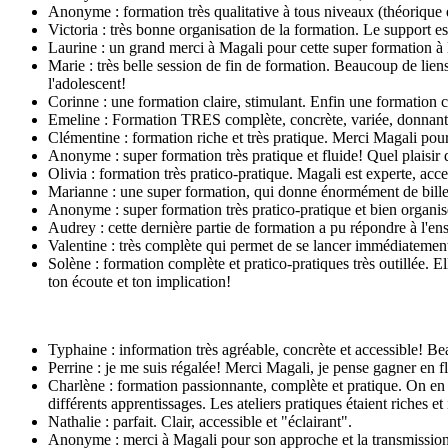
Anonyme : formation très qualitative à tous niveaux (théorique e
Victoria : très bonne organisation de la formation. Le support e
Laurine : un grand merci à Magali pour cette super formation à l
Marie : très belle session de fin de formation. Beaucoup de lien
l'adolescent!
Corinne : une formation claire, stimulant. Enfin une formation 
Emeline : Formation TRES complète, concrète, variée, donnant 
Clémentine : formation riche et très pratique. Merci Magali pour 
Anonyme : super formation très pratique et fluide! Quel plaisir 
Olivia : formation très pratico-pratique. Magali est experte, acces
Marianne : une super formation, qui donne énormément de billes
Anonyme : super formation très pratico-pratique et bien organis
Audrey : cette dernière partie de formation a pu répondre à l'en
Valentine : très complète qui permet de se lancer immédiateme
Solène : formation complète et pratico-pratiques très outillée. Ell
ton écoute et ton implication!
Typhaine : information très agréable, concrète et accessible! 
Perrine : je me suis régalée! Merci Magali, je pense gagner en 
Charlène : formation passionnante, complète et pratique. On en res
différents apprentissages. Les ateliers pratiques étaient riches e
Nathalie : parfait. Clair, accessible et "éclairant".
Anonyme : merci à Magali pour son approche et la transmission d