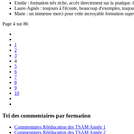
Emilie : formation très riche, accès directement sur la pratique
Laure-Agnès : toujours à l'écoute, beaucoup d'exemples, toujou
Marie : un immense merci pour cette incroyable formation super c
Page 4 sur 86
1
2
3
4
5
6
7
8
9
10
Tri des commentaires par formation
Commentaires Rééducation des TSAM Année 1
Commentaires Rééducation des TSAM Année 2