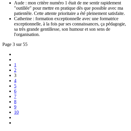
Aude : mon critère numéro 1 était de me sentir rapidement
"outillée" pour mettre en pratique dès que possible avec ma
patientèle. Cette attente prioritaire a été pleinement satisfaite.
Catherine : formation exceptionnelle avec une formatrice
exceptionnelle, à la fois par ses connaissances, ça pédagogie,
sa très grande gentillesse, son humour et son sens de
l'organisation.
Page 3 sur 55
1
2
3
4
5
6
7
8
9
10